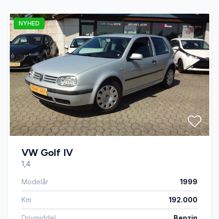
NYHED
VW Golf IV
1,4
Modelår
1999
Km
192.000
Drivmiddel
Benzin