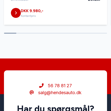
DKK 9.980,-
Kontantpris
56 78 81 27
salg@hendesauto.dk
Har du spørgsmål?