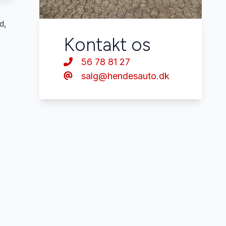
d,
Kontakt os
56 78 81 27
salg@hendesauto.dk