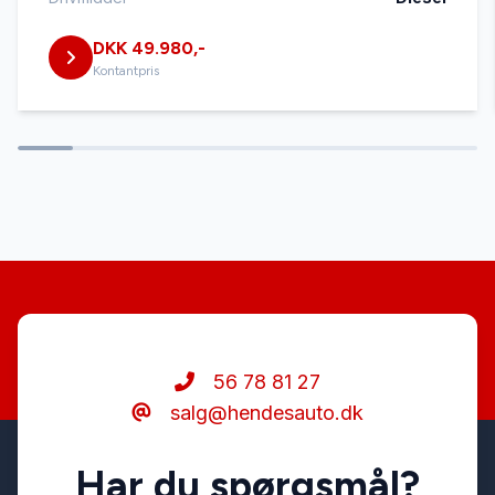
DKK 49.980,-
Splitbagsæder
Kontantpris
Startspærre
Stofsæder
56 78 81 27
salg@hendesauto.dk
Har du spørgsmål?