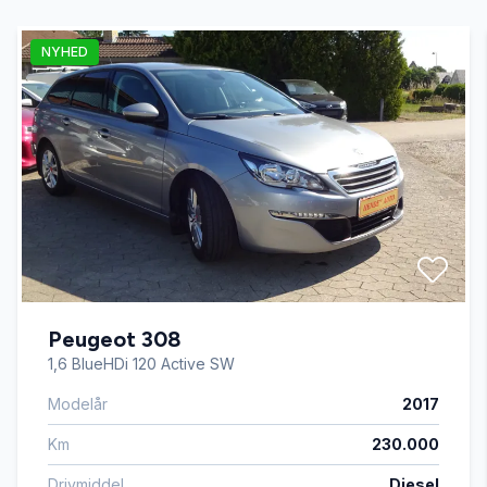
NYHED
Fuldautomatisk klimaanlæg
Højdejusterbart førersæde
Infocenter
Isofix
Peugeot 308
Kørecomputer
1,6 BlueHDi 120 Active SW
Modelår
2017
Parkeringssensor bagved
Km
230.000
Servostyring
Drivmiddel
Diesel