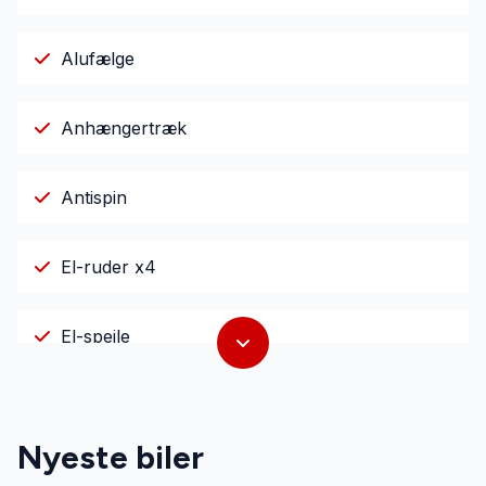
Alufælge
Anhængertræk
Antispin
El-ruder x4
El-spejle
Fartpilot
Nyeste biler
Fjernbetjent centrallås