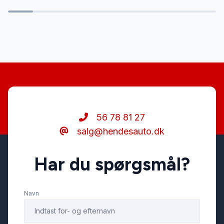
Sædevarme
56 78 81 27
salg@hendesauto.dk
Har du spørgsmål?
Navn