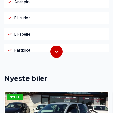
Antispin
El-ruder
El-spejle
Fartpilot
Fjernbetjent centrallås
Nyeste biler
Fuldautomatisk klimaanlæg
NYHED
Infocenter