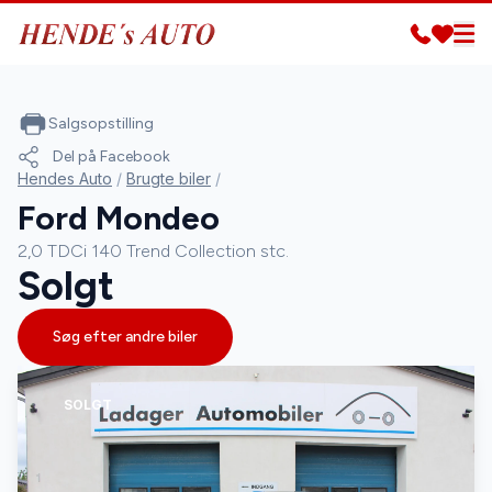
Salgsopstilling
Del på Facebook
Hendes Auto
/
Brugte biler
/
Ford Mondeo
2,0 TDCi 140 Trend Collection stc.
Solgt
Søg efter andre biler
SOLGT