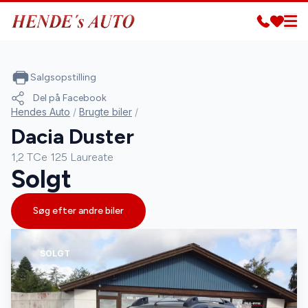
Salgsopstilling
Del på Facebook
Hendes Auto
/
Brugte biler
/
Dacia Duster
1,2 TCe 125 Laureate
Solgt
Søg efter andre biler
SOLGT