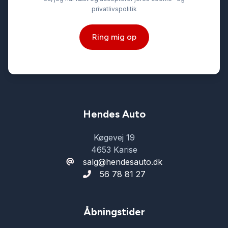
privatlivspolitik
Ring mig op
Hendes Auto
Køgevej 19
4653 Karise
salg@hendesauto.dk
56 78 81 27
Åbningstider