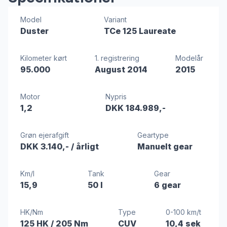
Model
Variant
Duster
TCe 125 Laureate
Kilometer kørt
1. registrering
Modelår
95.000
August 2014
2015
Motor
Nypris
1,2
DKK 184.989,-
Grøn ejerafgift
Geartype
DKK 3.140,-
/ årligt
Manuelt gear
Km/l
Tank
Gear
15,9
50 l
6 gear
HK/Nm
Type
0-100 km/t
125 HK
/ 205 Nm
CUV
10,4 sek