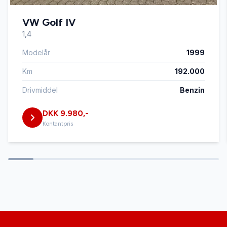
VW Golf IV
Læderrat
1,4
Modelår
1999
Lædersæder
Km
192.000
Navigation
Drivmiddel
Benzin
DKK 9.980,-
Parkeringssensor bagved
Kontantpris
Parkeringssensor foran
Ratgearskifte
Sædevarme