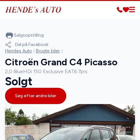
Salgsopstilling
Del på Facebook
Hendes Auto
/
Brugte biler
/
Citroën Grand C4 Picasso
2,0 BlueHDi 150 Exclusive EAT6 7prs
Solgt
Søg efter andre biler
SOLGT