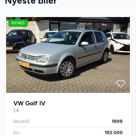
Nyeste biler
NYHED
VW Golf IV
1,4
Modelår
1999
Km
192.000