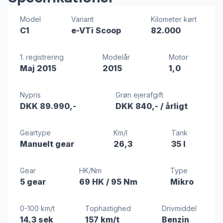
Model
Variant
Kilometer kørt
C1
e-VTi Scoop
82.000
1. registrering
Modelår
Motor
Maj 2015
2015
1,0
Nypris
Grøn ejerafgift
DKK 89.990,-
DKK 840,-
/ årligt
Geartype
Km/l
Tank
Manuelt gear
26,3
35 l
Gear
HK/Nm
Type
5 gear
69 HK
/ 95 Nm
Mikro
0-100 km/t
Tophastighed
Drivmiddel
14,3 sek
157 km/t
Benzin