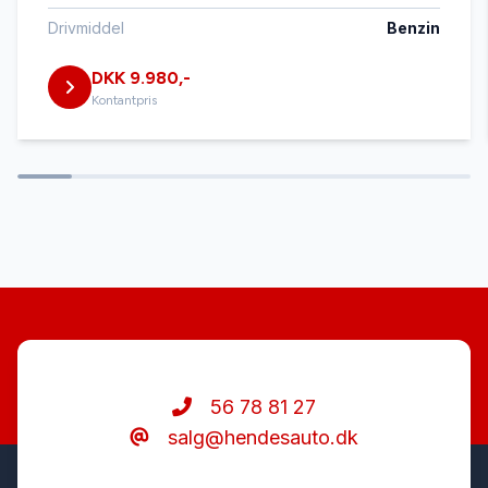
Drivmiddel
Benzin
DKK 9.980,-
Kontantpris
56 78 81 27
salg@hendesauto.dk