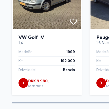
VW Golf IV
Peug
1,4
1,6 Blu
Modelår
1999
Modelå
Km
192.000
Km
Drivmiddel
Benzin
Drivmid
DKK 9.980,-
D
Kontantpris
Ko