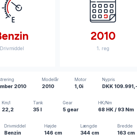
Benzin
2010
Drivmiddel
1. reg
strering
Modelår
Motor
Nypris
mber 2010
2010
1,0i
DKK 109.991,
Km/l
Tank
Gear
HK/Nm
22,2
35 l
5 gear
68 HK
/ 93 Nm
Drivmiddel
Højde
Længde
Bredde
Benzin
146 cm
344 cm
163 cm