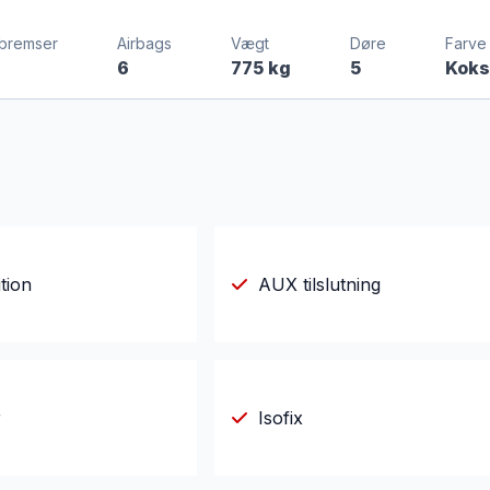
bremser
Airbags
Vægt
Døre
Farve
6
775 kg
5
Koks
tion
AUX tilslutning
r
Isofix