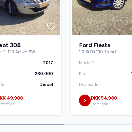
eot 308
Ford Fiesta
eHDi 120 Active SW
1,0 SCTi 100 Trend
r
2017
Modelår
230.000
Km
del
Diesel
Drivmiddel
KK 49.980,-
DKK 54.980,-
ntantpris
Kontantpris